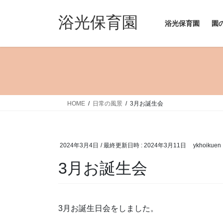
コ
ナ
ン
ビ
浴光保育園
浴光保育園
園
テ
ゲ
ン
ー
ツ
シ
へ
ョ
ス
ン
キ
に
ッ
移
HOME
日常の風景
3月お誕生会
プ
動
2024年3月4日
/ 最終更新日時 :
2024年3月11日
ykhoikuen
3月お誕生会
3月お誕生日会をしました。