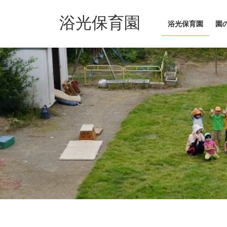
コ
ナ
ン
ビ
浴光保育園
浴光保育園
園
テ
ゲ
ン
ー
ツ
シ
へ
ョ
ス
ン
キ
に
ッ
移
プ
動