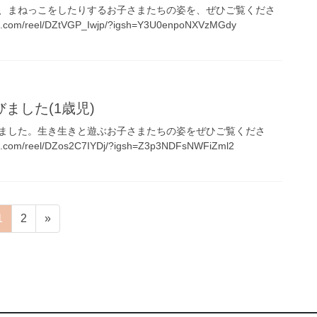
、まねっこをしたりするお子さまたちの姿を、ぜひご覧くださ
m.com/reel/DZtVGP_Iwjp/?igsh=Y3U0enpoNXVzMGdy
ました(1歳児)
ました。生き生きと遊ぶお子さまたちの姿をぜひご覧くださ
m.com/reel/DZos2C7IYDj/?igsh=Z3p3NDFsNWFiZml2
固
固
1
2
»
定
定
ペ
ペ
ー
ー
ジ
ジ