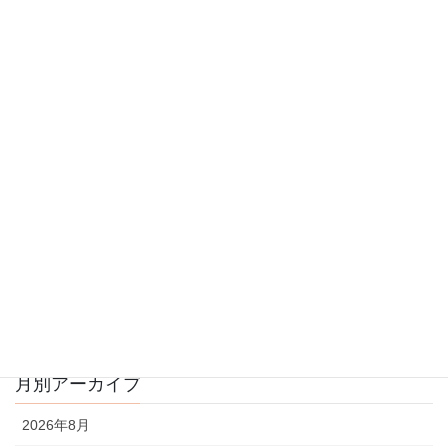
前の記事
【遊び】お友達との関わり(1歳
児)
2026年6月30日
次の記事
【遊び】日常の風景（0歳児）
2026年7月2日
月別アーカイブ
2026年8月