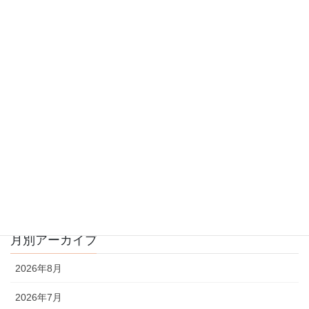
前の記事
【遊び】水車の研究(1歳児)
2026年6月2日
次の記事
【保健】乳児健診（0歳児クラ
ス）
2026年6月5日
月別アーカイブ
2026年8月
2026年7月