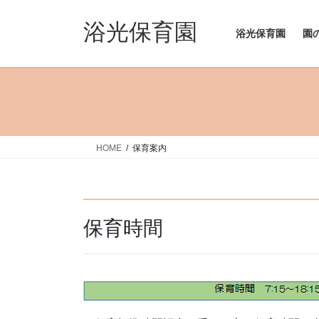
コ
ナ
ン
ビ
浴光保育園
浴光保育園
園
テ
ゲ
ン
ー
ツ
シ
へ
ョ
ス
ン
キ
に
ッ
移
HOME
保育案内
プ
動
保育時間