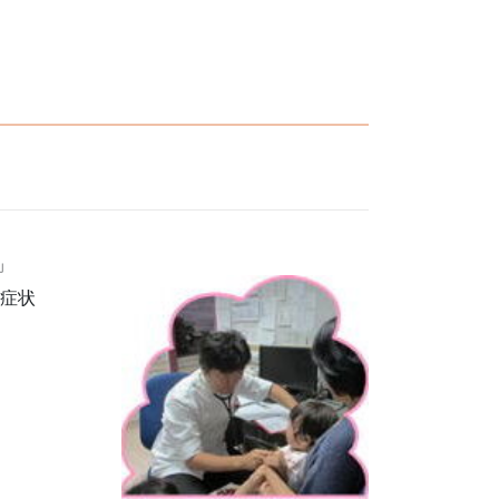
」
、症状